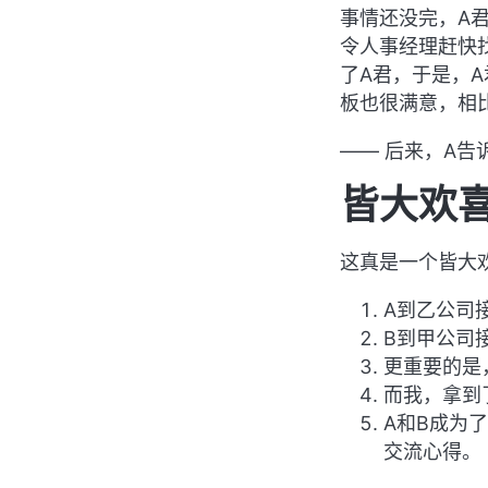
事情还没完，A
令人事经理赶快
了A君，于是，
板也很满意，相
—— 后来，A告
皆大欢
这真是一个皆大
A到乙公司
B到甲公司
更重要的是
而我，拿到
A和B成为
交流心得。