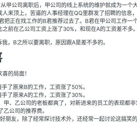
君从甲公司离职后，甲公司的线上系统的维护就成为一个
找人来顶上，苦逼的人事经理在QQ里群发了招聘的信息
A君把正在找工作的B君推荐过去了。B君在甲公司工作一
比之前在乙公司工资上涨了30%，和现在A的工资差不多
诉我，B之所以要离职，原因跟A是差不多的。
喜
欢喜的局面！
接手了原来B的工作，工资涨了50%。
接手了原来A的工作，工资涨了30%。
，甲、乙公司的老板都爽了，对新进来的员工的表现都非
了乙公司的推荐费。
了好朋友，除了经常探讨技术外，还经常一起讨论这搞笑