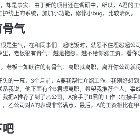
），却是事实：由于新的项目还在调研中，所以，A君的工
维护线上的系统，加加小功能，修修小bug，比较清闲。
有骨气
，很是生气，在和同事们一起吃饭时，就忍不住埋怨起公
朵里，老板很有骨气：越是抱怨，越不给你涨工资，看你
职，老板一如既往的有骨气：离职就离职，离开你公司就
开头的一幕，3个月前，A要我帮忙介绍工作。我刚好想到
联系我说，他下面有个B君想离职，希望我推荐个人，事
，我把A推荐了到了乙公司，A接手了B君的工作（在接手
），乙公司对A的表现非常满意，最后，A的工资相比在甲
下吧