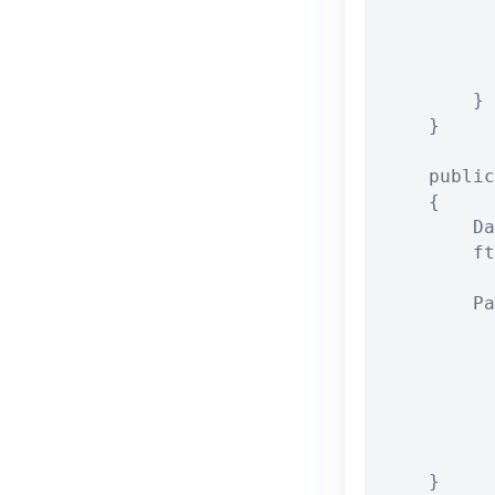
          
          
          
        }

    }

    public
    {

        Da
        ft
        Pa
          
          
          
          
          
    }
