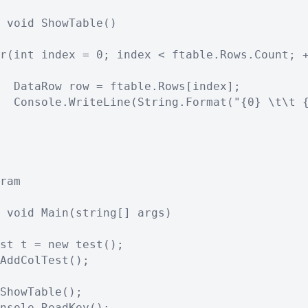
 void ShowTable()

r(int index = 0; index < ftable.Rows.Count; +
  DataRow row = ftable.Rows[index];

  Console.WriteLine(String.Format("{0} \t\t {
ram

 void Main(string[] args)

st t = new test();

AddColTest();

ShowTable();

nsole.ReadKey();
