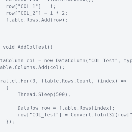
  row["COL_1"] = i;

  row["COL_2"] = i * 2;

  ftable.Rows.Add(row);

 void AddColTest()

taColumn col = new DataColumn("COL_Test", typ
able.Columns.Add(col);

rallel.For(0, ftable.Rows.Count, (index) =>

  {

      Thread.Sleep(500);

      DataRow row = ftable.Rows[index];

      row["COL_Test"] = Convert.ToInt32(row["
  });
