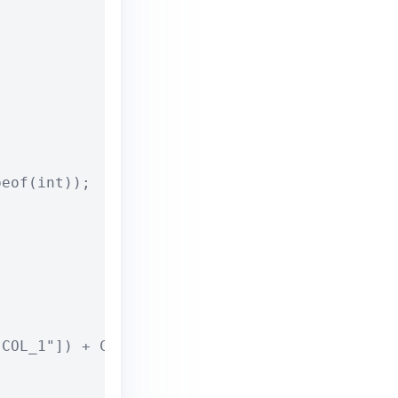
eof(int));

COL_1"]) + Convert.ToInt32(row["COL_2"]);
