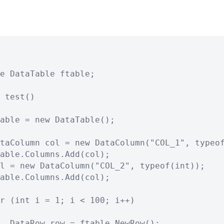
e DataTable ftable;

 test()

able = new DataTable();

taColumn col = new DataColumn("COL_1", typeof
able.Columns.Add(col);

l = new DataColumn("COL_2", typeof(int));

able.Columns.Add(col);

r (int i = 1; i < 100; i++)

  DataRow row = ftable.NewRow();
