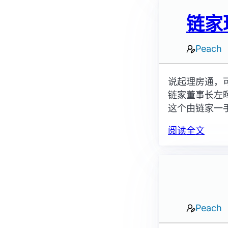
链家
Peach
说起理房通，
链家董事长左
这个由链家一
阅读全文
Peach