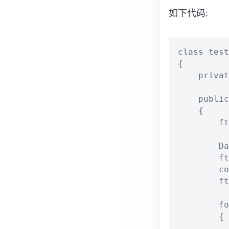
如下代码:
class test

{

    privat
    public
    {

        ft
        Da
        ft
        co
        ft
        fo
        {

          