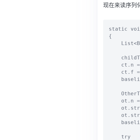
现在来读序列
static voi
{

    List<B
    childT
    ct.n =
    ct.f =
    baseli
    OtherT
    ot.n =
    ot.str
    ot.str
    baseli
    try
