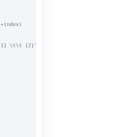
+index)

1} \t\t {2}", row["COL_1"], row["COL_2"], row