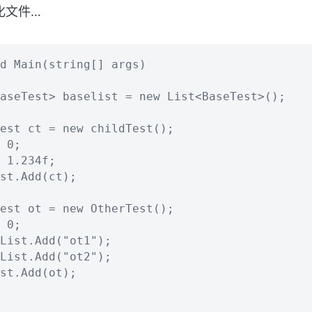
化文件…
d Main(string[] args)

aseTest> baselist = new List<BaseTest>();

est ct = new childTest();

 0;

 1.234f;

st.Add(ct);

est ot = new OtherTest();

 0;

List.Add("ot1");

List.Add("ot2");

st.Add(ot);
