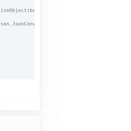
izeObject(baselist);

son.JsonConvert.DeserializeObject<List<BaseTe