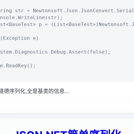
ring str = Newtonsoft.Json.JsonConvert.Serial
nsole.WriteLine(str);

st<BaseTest> p = (List<BaseTest>)Newtonsoft.J
(Exception e)

stem.Diagnostics.Debug.Assert(false);

e.ReadKey();

道德序列化,全是基类的信息…