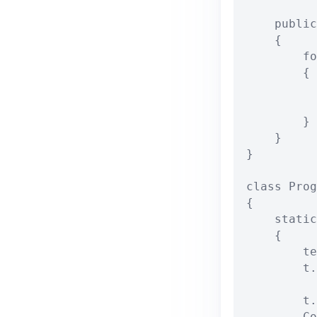
    public
    {

        fo
        {

          
          
        }

    }

}

class Prog
{

    static
    {

        te
        t.
        t.
        Co