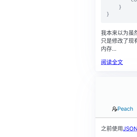
    }

}
我本来以为虽然
只是修改了现有
内存…
阅读全文
Peach
之前使用
JSO