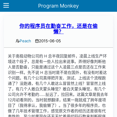
Program Monkey
你的程序员在勤奋工作，还是在偷
懒？
Home
Peach
2015-06-05
Archives
Tags
关于南极动物公司的 H 总半夜回复邮件，凌晨上线生产环
境这个段子，总是有一些人拉出来说事。弄得好像判断他
ategories
人是否勤奋，只能是通过这个人凌晨三点是否还在工作来
识别一样。先不说 H 总当时是不是在国外，有没有时差这
Note
个问题。有几个公司真得把开发、测试、上线这个流程跑
通了？没跑通，有几个人敢这么冒冒然上线？冒冒然上线
了，有几个人敢白天蒙头睡觉？敢白天蒙头睡觉，有几个
公司允许不考勤的……扯远了，拉回来。这篇文章是我去年
12月初看到的，当时就想翻译，结果一拖就成了跨年度项
目了（我得承认，我偷懒了）。当了很多年的程序员，也
做了几年技术管理工作，感觉原文作者的经历还是很有代
表性的。至少如果现在还天天忙着用代码行数来判断程序