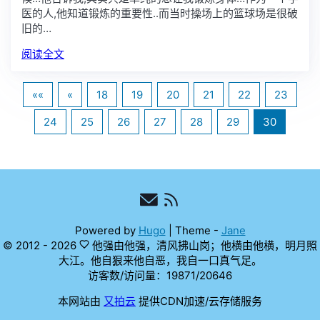
医的人,他知道锻炼的重要性..而当时操场上的篮球场是很破
旧的…
阅读全文
««
«
18
19
20
21
22
23
24
25
26
27
28
29
30
Powered by
Hugo
|
Theme -
Jane
© 2012 - 2026
他强由他强，清风拂山岗；他横由他横，明月照
大江。他自狠来他自恶，我自一口真气足。
访客数/访问量：
19871
/
20646
本网站由
又拍云
提供CDN加速/云存储服务