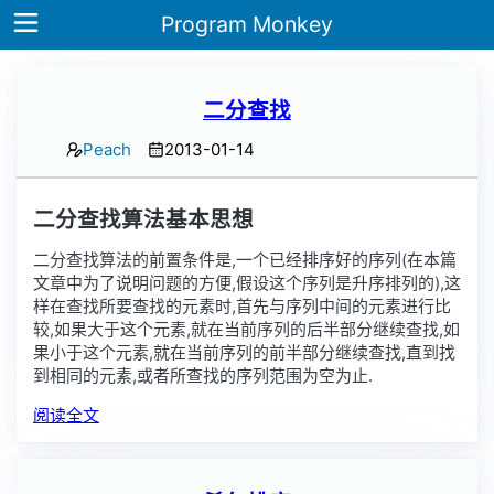
Program Monkey
二分查找
Home
Peach
2013-01-14
Archives
二分查找算法基本思想
Tags
二分查找算法的前置条件是,一个已经排序好的序列(在本篇
ategories
文章中为了说明问题的方便,假设这个序列是升序排列的),这
样在查找所要查找的元素时,首先与序列中间的元素进行比
Note
较,如果大于这个元素,就在当前序列的后半部分继续查找,如
果小于这个元素,就在当前序列的前半部分继续查找,直到找
到相同的元素,或者所查找的序列范围为空为止.
阅读全文